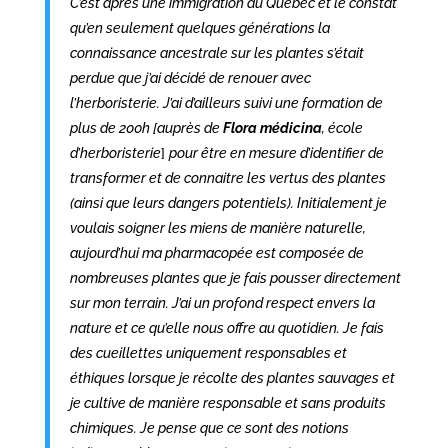
C’est après une immigration au Québec et le constat
qu’en seulement quelques générations la
connaissance ancestrale sur les plantes s’était
perdue que j’ai décidé de renouer avec
l’herboristerie. J’ai d’ailleurs suivi une formation de
plus de 200h
[auprès de
Flora médicina
, école
d’herboristerie
]
pour être en mesure d’identifier de
transformer et de connaitre les vertus des plantes
(ainsi que leurs dangers potentiels). Initialement je
voulais soigner les miens de manière naturelle,
aujourd’hui ma pharmacopée est composée de
nombreuses plantes que je fais pousser directement
sur mon terrain. J’ai un profond respect envers la
nature et ce qu’elle nous offre au quotidien. Je fais
des cueillettes uniquement responsables et
éthiques lorsque je récolte des plantes sauvages et
je cultive de manière responsable et sans produits
chimiques. Je pense que ce sont des notions