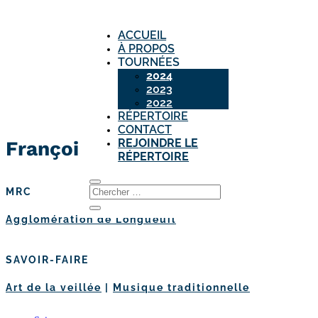
ACCUEIL
À PROPOS
TOURNÉES
2024
2023
2022
RÉPERTOIRE
CONTACT
REJOINDRE LE
François-Félix Roy
RÉPERTOIRE
MRC
Agglomération de Longueuil
SAVOIR-FAIRE
Art de la veillée
|
Musique traditionnelle