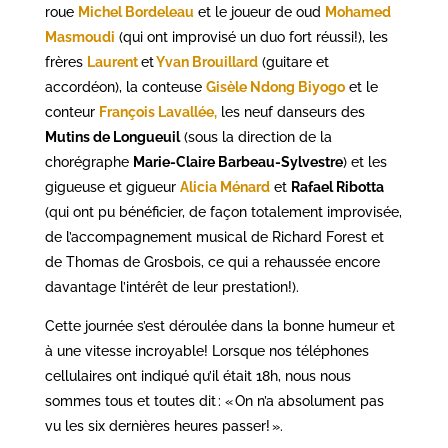
roue
Michel Bordeleau
et le joueur de oud
Mohamed
Masmoudi
(qui ont improvisé un duo fort réussi!), les
frères
Laurent
et
Yvan Brouillard
(guitare et
accordéon), la conteuse
Gisèle Ndong Biyogo
et le
conteur
François Lavallée
,
les neuf danseurs des
Mutins de Longueuil
(sous la direction de la
chorégraphe
Marie-Claire Barbeau-Sylvestre
) et les
gigueuse et gigueur
Alicia Ménard
et
Rafael Ribotta
(qui ont pu bénéficier, de façon totalement improvisée,
de l’accompagnement musical de Richard Forest et
de Thomas de Grosbois, ce qui a rehaussée encore
davantage l’intérêt de leur prestation!).
Cette journée s’est déroulée dans la bonne humeur et
à une vitesse incroyable! Lorsque nos téléphones
cellulaires ont indiqué qu’il était 18h, nous nous
sommes tous et toutes dit : « On n’a absolument pas
vu les six dernières heures passer! ».