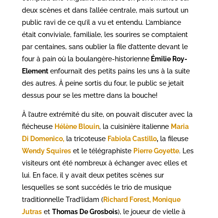
deux scènes et dans l’allée centrale, mais surtout un
public ravi de ce qu’il a vu et entendu. L’ambiance
était conviviale, familiale, les sourires se comptaient
par centaines, sans oublier la file d’attente devant le
four à pain où la boulangère-historienne
Émilie Roy-
Element
enfournait des petits pains les uns à la suite
des autres. À peine sortis du four, le public se jetait
dessus pour se les mettre dans la bouche!
À l’autre extrémité du site, on pouvait discuter avec la
flécheuse
Hélène Blouin
, la cuisinière italienne
Maria
Di Domenico,
la tricoteuse
Fabiola Castillo
,
la fileuse
Wendy Squires
et le télégraphiste
Pierre Goyette
. Les
visiteurs ont été nombreux à échanger avec elles et
lui. En face, il y avait deux petites scènes sur
lesquelles se sont succédés le trio de musique
traditionnelle Trad’lidam (
Richard Forest,
Monique
Jutras
et
Thomas De Grosbois
), le joueur de vielle à