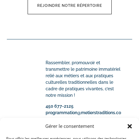
REJOINDRE NOTRE RÉPERTOIRE
Rassembler, promouvoir et
transmettre le patrimoine immatériel
relié aux métiers et aux pratiques
culturelles traditionnelles dans le
cadre de pratiques vivantes, c’est
notre mission !
450 677-2125
programmation@metierstraditions.co
m
Gérer le consentement
metierstraditions.com
Pour offrir les meilleures expériences, nous utilisons des technologies