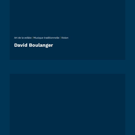
Art de la veillée
|
Musique traditionnelle
|
Violon
David Boulanger