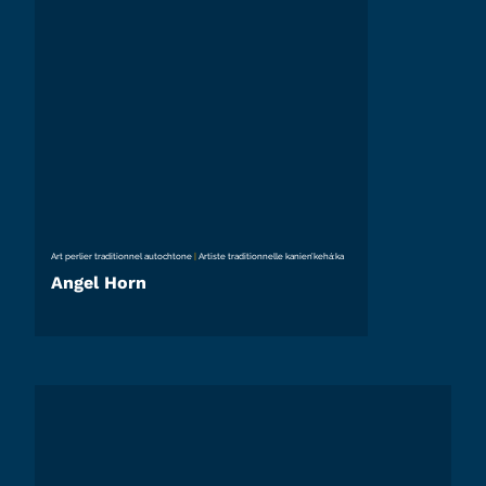
Art perlier traditionnel autochtone
|
Artiste traditionnelle kanien’kehá:ka
Angel Horn