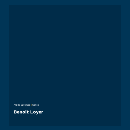
Art de la veillée
|
Conte
Benoit Loyer