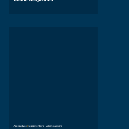
Acériculture
|
Bioalimentaire
|
Cabane à sucre