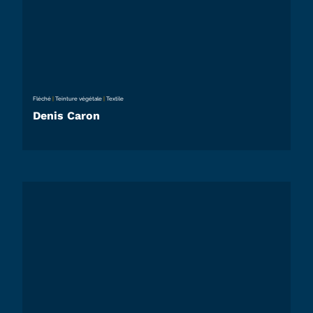
Fléché
|
Teinture végétale
|
Textile
Denis Caron