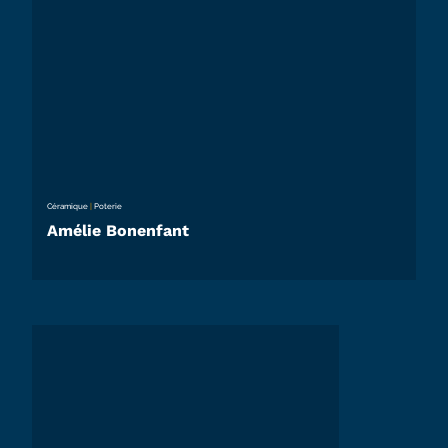
Céramique
|
Poterie
Amélie Bonenfant