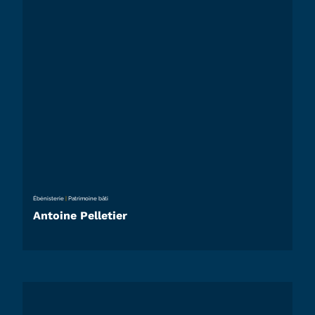
Ébénisterie
|
Patrimoine bâti
Antoine Pelletier