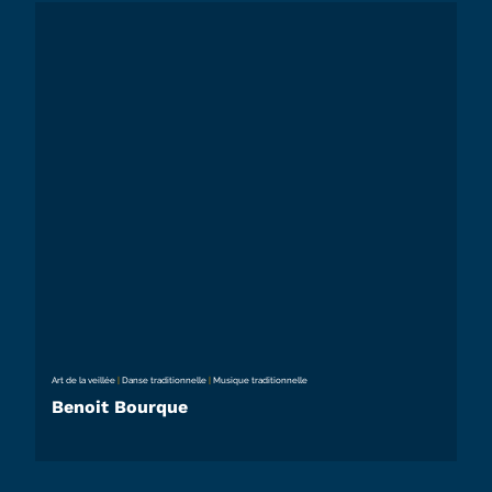
Art de la veillée
|
Danse traditionnelle
|
Musique traditionnelle
Benoit Bourque