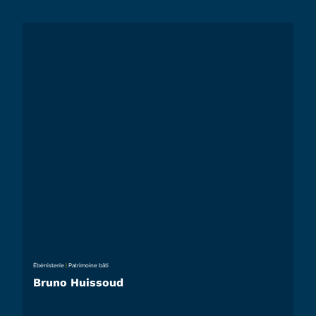
Ébénisterie
|
Patrimoine bâti
Bruno Huissoud