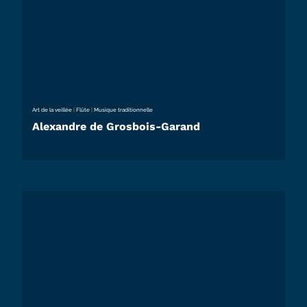
Art de la veillée
|
Flûte
|
Musique traditionnelle
Alexandre de Grosbois-Garand