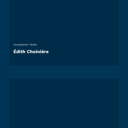
Courtepointe
|
Textile
Édith Choinière