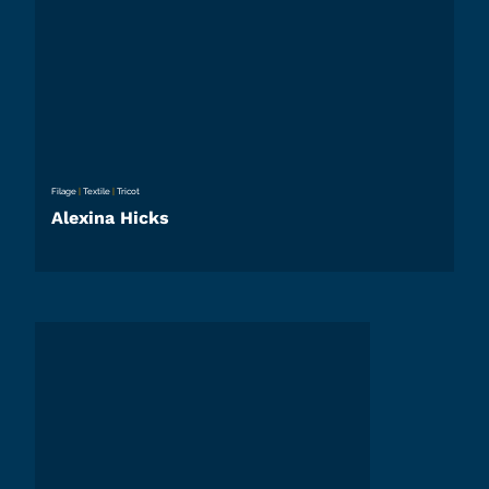
Filage
|
Textile
|
Tricot
Alexina Hicks