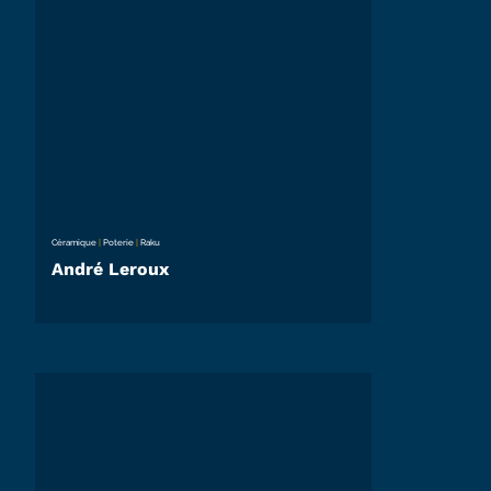
Céramique
|
Poterie
|
Raku
André Leroux