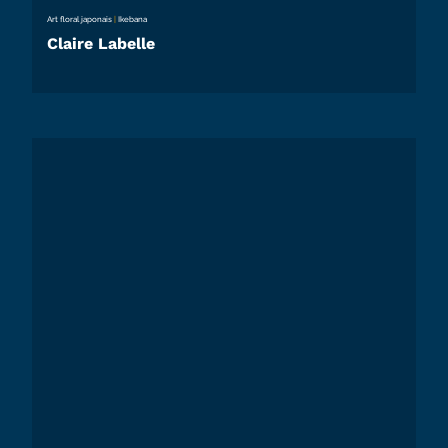
Art floral japonais
|
Ikebana
Claire Labelle