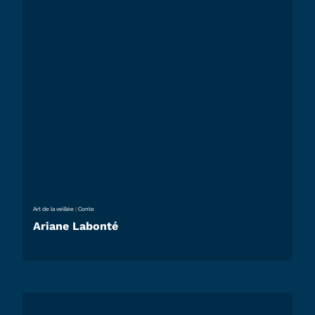
Art de la veillée
|
Conte
Ariane Labonté