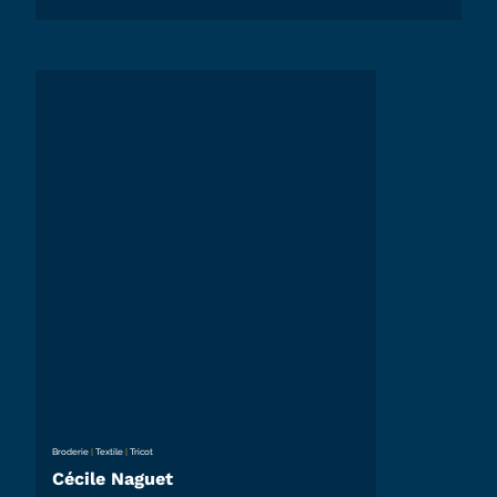
Broderie
|
Textile
|
Tricot
Cécile Naguet