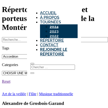
Répertoire des porteurs et
ACCUEIL
porteuses de traditions de la
À PROPOS
TOURNÉES
Montérégie
2024
2023
2022
RÉPERTOIRE
CONTACT
Tags
REJOINDRE LE
RÉPERTOIRE
Categories
Reset
Art de la veillée
|
Flûte
|
Musique traditionnelle
Alexandre de Grosbois-Garand