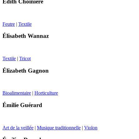
Édith Choinière
Feutre
|
Textile
Élisabeth Wannaz
Textile
|
Tricot
Élizabeth Gagnon
Bioalimentaire
|
Horticulture
Émilie Guérard
Art de la veillée
|
Musique traditionnelle
|
Violon