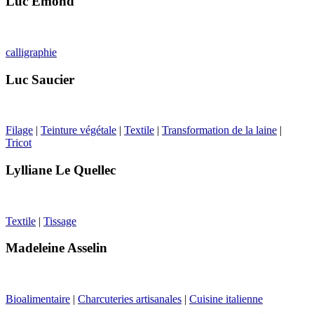
Luc Émond
calligraphie
Luc Saucier
Filage
|
Teinture végétale
|
Textile
|
Transformation de la laine
|
Tricot
Lylliane Le Quellec
Textile
|
Tissage
Madeleine Asselin
Bioalimentaire
|
Charcuteries artisanales
|
Cuisine italienne