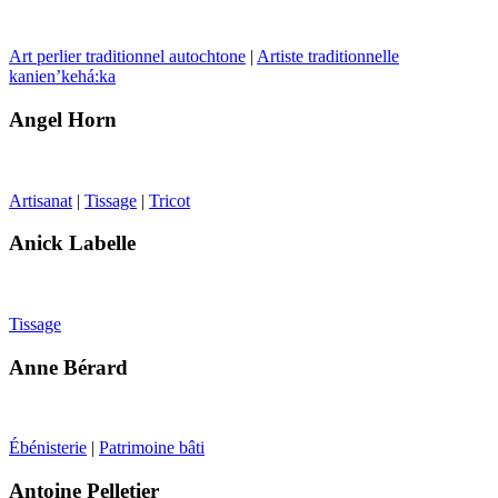
Art perlier traditionnel autochtone
|
Artiste traditionnelle
kanien’kehá:ka
Angel Horn
Artisanat
|
Tissage
|
Tricot
Anick Labelle
Tissage
Anne Bérard
Ébénisterie
|
Patrimoine bâti
Antoine Pelletier