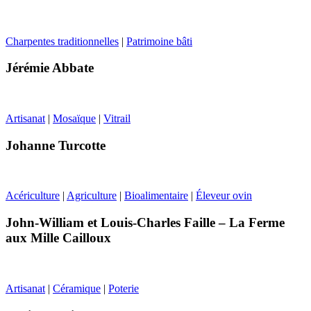
Charpentes traditionnelles
|
Patrimoine bâti
Jérémie Abbate
Artisanat
|
Mosaïque
|
Vitrail
Johanne Turcotte
Acériculture
|
Agriculture
|
Bioalimentaire
|
Éleveur ovin
John-William et Louis-Charles Faille – La Ferme
aux Mille Cailloux
Artisanat
|
Céramique
|
Poterie