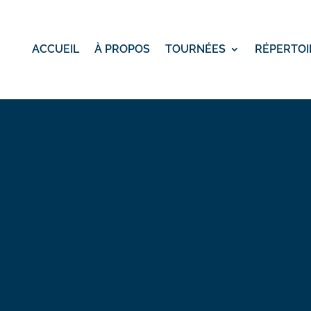
ACCUEIL
À PROPOS
TOURNÉES
RÉPERTOI